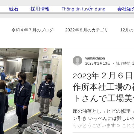
砥石
採用情報
Thông tin tuyển dụng
会社紹
令和４年７月のブログ
2022年８月のカテゴリ
12月
yamaichijpn
2023年2月13日
読了時間: 
2023年２月６
作所本社工場の
トさんで工場美
したNhân viên đ
床の油落とし→ヒビの修理
tạo lại sàn nhà 
ン引き いっぺんには難しい
りがとうございます☺️ こ
成果でしょうか! Vì rất khó khăn