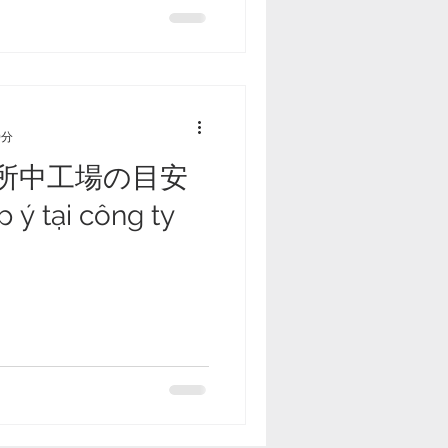
0分
所中工場の目安
ý tại công ty