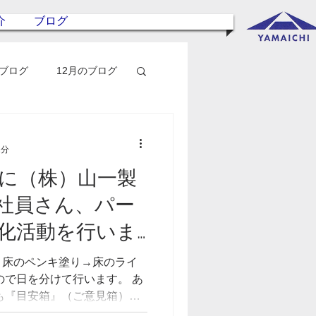
介
ブログ
のブログ
12月のブログ
1分
日に（株）山一製
社員さん、パー
化活動を行いま
ã cùng nhau cải
→床のペンキ塗り→床のライ
của công ty
ので日を分けて行います。 あ
れも『目安箱』（ご意見箱）の
 để hoàn thành trong vòng