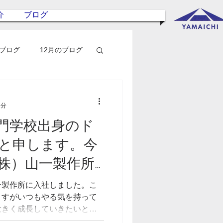
介
ブログ
のブログ
12月のブログ
1分
門学校出身のド
と申します。今
株）山一製作所
一製作所に入社しました。こ
ますがいつもやる気を持って
大きく成長していきたいと思
く仕事を覚えて一人前になる