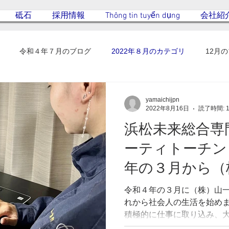
砥石
採用情報
Thông tin tuyển dụng
会社紹
令和４年７月のブログ
2022年８月のカテゴリ
12月
yamaichijpn
2022年8月16日
読了時間: 
浜松未来総合専
ーティトーチン
年の３月から（
に入社しました
令和４年の３月に（株）山
れから社会人の生活を始め
積極的に仕事に取り込み、
っています。 出来るだけ早