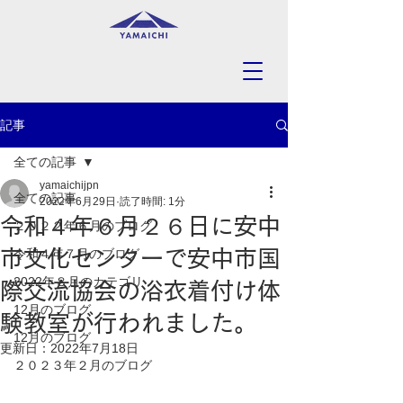
記事
全ての記事
yamaichijpn
全ての記事
2022年6月29日
読了時間: 1分
令和４年６月２６日に安中
２０２２年６月のブログ
市文化センターで安中市国
令和４年７月のブログ
2022年８月のカテゴリ
際交流協会の浴衣着付け体
12月のブログ
験教室が行われました。
12月のブログ
更新日：
2022年7月18日
２０２３年２月のブログ