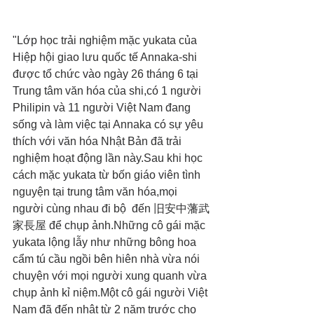
"Lớp học trải nghiệm mặc yukata của 
Hiệp hội giao lưu quốc tế Annaka-shi 
được tổ chức vào ngày 26 tháng 6 tại 
Trung tâm văn hóa của shi,có 1 người 
Philipin và 11 người Việt Nam đang 
sống và làm việc tại Annaka có sự yêu 
thích với văn hóa Nhật Bản đã trải 
nghiệm hoạt động lần này.Sau khi học 
cách mặc yukata từ bốn giáo viên tình 
nguyện tại trung tâm văn hóa,mọi 
người cùng nhau đi bộ  đến 旧安中藩武
家長屋 để chụp ảnh.Những cô gái mặc 
yukata lộng lẫy như những bông hoa 
cẩm tú cầu ngồi bên hiên nhà vừa nói 
chuyện với mọi người xung quanh vừa 
chụp ảnh kỉ niệm.Một cô gái người Việt 
Nam đã đến nhật từ 2 năm trước cho 