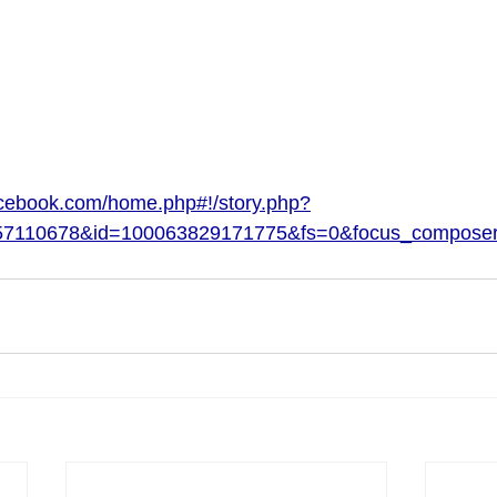
acebook.com/home.php#!/story.php?
257110678&id=100063829171775&fs=0&focus_compose