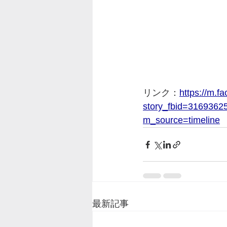
リンク：
https://m.f
story_fbid=316936
m_source=timeline
最新記事