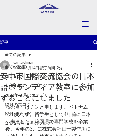
記事
全ての記事
yamaichijpn
全ての記事
2022年6月14日
読了時間: 2分
安中市国際交流協会の日本
２０２２年６月のブログ
語ボランティア教室に参加
令和４年７月のブログ
2022年８月のカテゴリ
することにしました
12月のブログ
私の名前はチンと申します。ベトナム
12月のブログ
の出身です。留学生として4年前に日本
へ来ました。静岡県で専門学校を卒業
２０２３年２月のブログ
後、今年の3月に株式会社山一製作所に