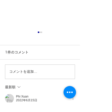
1件のコメント
コメントを追加…
令和４年６月２６日に安
令和４年５月２
中市文化センターで安中
部（及び幹部候
最新順
市国際交流協会の浴衣着
会
Phi Xuan
2022年6月15日
付け体験教室が行われま
Ok nhé. học tiếng nhật rất tốt cho sau này, 
した。