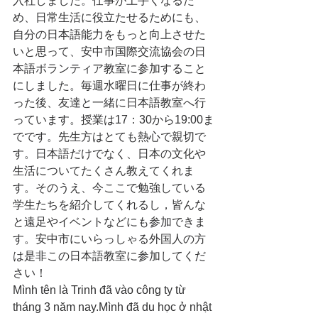
入社しました。仕事が上手くなるた
め、日常生活に役立たせるためにも、
自分の日本語能力をもっと向上させた
いと思って、安中市国際交流協会の日
本語ボランティア教室に参加すること
にしました。毎週水曜日に仕事が終わ
った後、友達と一緒に日本語教室へ行
っています。授業は17：30から19:00ま
でです。先生方はとても熱心で親切で
す。日本語だけでなく、日本の文化や
生活についてたくさん教えてくれま
す。そのうえ、今ここで勉強している
学生たちを紹介してくれるし，皆んな
と遠足やイベントなどにも参加できま
す。安中市にいらっしゃる外国人の方
は是非この日本語教室に参加してくだ
さい！
Mình tên là Trinh đã vào công ty từ 
tháng 3 năm nay.Mình đã du học ở nhật 